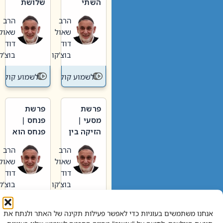
השתי
שלושת
וערב של
האבות
הרב
הרב
חיינו
שאול
שאול
דוד
דוד
בוצ'קו
בוצ'קו
לשמוע קול תורה – מדרש בפרשה
לשמוע קול תור
פרשת
פרשת
מסעי |
פנחס |
הזיקה בין
פנחס הוא
הכהן
אליהו: בין
הרב
הרב
הגדול לעם
קנאות
שאול
שאול
הורסת
דוד
דוד
לקנאות
בוצ'קו
בוצ'קו
בונה
לשמוע קול תורה – מדרש בפרשה
לשמוע קול תור
אנחנו משתמשים בעוגיות כדי לאפשר פעילות תקינה של האתר ולנתח את