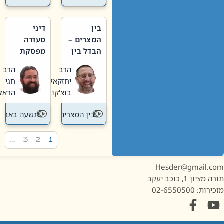
בין
דיני
המצרים –
סעודה
הבדל בין
מפסקת
אבלות
וערב
הרב
הרב
חדשה
תשעה
יחזקאל
חגי
לישנה
באב
בוצ'קו
הראל
בין המצרים
תשעה באב
…
3
2
1
Hesder@gmail.c
מציון 1, כוכב יעקב
ות: 02-6550500