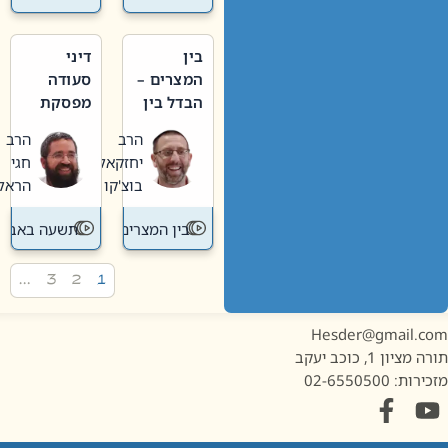
בין
דיני
המצרים –
סעודה
הבדל בין
מפסקת
אבלות
וערב
הרב
הרב
חדשה
תשעה
יחזקאל
חגי
לישנה
באב
בוצ'קו
הראל
בין המצרים
תשעה באב
…
3
2
1
Hesder@gmail.c
מציון 1, כוכב יעקב
ות: 02-6550500