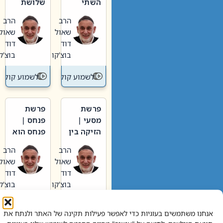
השתי
שלושת
וערב של
האבות
הרב
הרב
חיינו
שאול
שאול
דוד
דוד
בוצ'קו
בוצ'קו
לשמוע קול תורה – מדרש בפרשה
לשמוע קול תור
פרשת
פרשת
מסעי |
פנחס |
הזיקה בין
פנחס הוא
הכהן
אליהו: בין
הרב
הרב
הגדול לעם
קנאות
שאול
שאול
הורסת
דוד
דוד
לקנאות
בוצ'קו
בוצ'קו
בונה
לשמוע קול תורה – מדרש בפרשה
לשמוע קול תור
אנחנו משתמשים בעוגיות כדי לאפשר פעילות תקינה של האתר ולנתח את