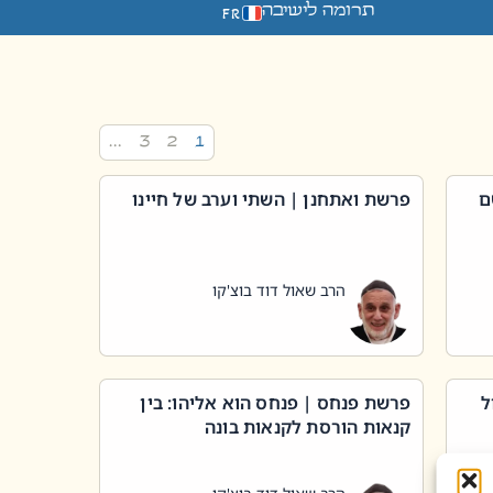
תרומה לישיבה
FR
…
3
2
1
ם
פרשת ואתחנן | השתי וערב של חיינו
הרב שאול דוד בוצ'קו
ל
פרשת פנחס | פנחס הוא אליהו: בין
קנאות הורסת לקנאות בונה