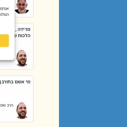
הרב שאול
אנחנו
הגולש
מדידה , קניה ,
הלכות שבת – סי
הרב שמו
מי אשם בחורבן
הרב שמו