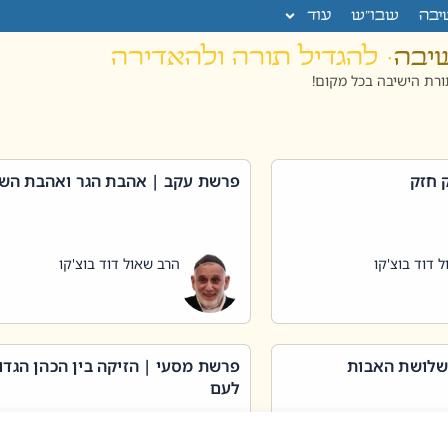
יבה
שבו”ש
עוד
שיבה
· להגדיל תורה ולהאדירה
רת הישיבה בכל מקום!
 חזק
פרשת עקב | אהבת הגר ואהבת הש
 דוד בוצ'קו
הרב שאול דוד בוצ'קו
שלושת האבות
פרשת מסעי | הזיקה בין הכהן הגדו
לעם