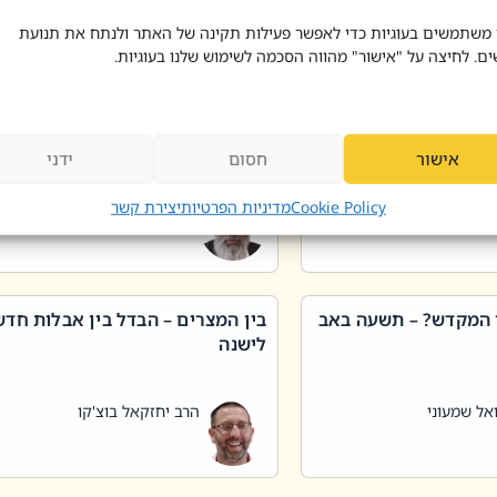
 דוד בוצ'קו
הרב שאול דוד בוצ'קו
 משתמשים בעוגיות כדי לאפשר פעילות תקינה של האתר ולנתח את תנועת
ים. לחיצה על "אישור" מהווה הסכמה לשימוש שלנו בעוגיות.
 שטיפת כלים בשבת –
ליקוטי מוהר"ן תניינא – גם לצדיקי
מן שכג
האמת יש ביטול תורה
אישור
חסום
ידני
אל שמעוני
הרב יאיר בידני
Cookie Policy
מדיניות הפרטיות
יצירת קשר
 המקדש? – תשעה באב
בין המצרים – הבדל בין אבלות חד
לישנה
אל שמעוני
הרב יחזקאל בוצ'קו