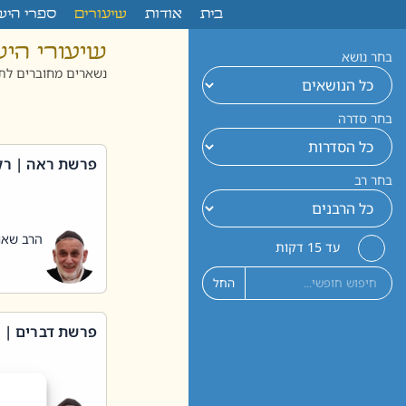
לתוכן
בית
אודות
שיעורים
ספרי היש
שיעורי הי
בחר נושא
נשארים מחוברים לתו
בחר סדרה
פרשת ראה | רק
בחר רב
הרב שאול
עד 15 דקות
החל
פרשת דברים | 