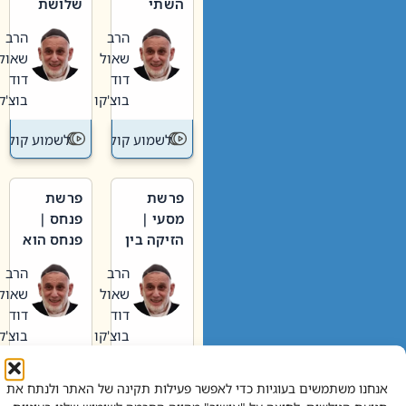
השתי
שלושת
וערב של
האבות
הרב
הרב
חיינו
שאול
שאול
דוד
דוד
בוצ'קו
בוצ'קו
לשמוע קול תורה – מדרש בפרשה
לשמוע קול תור
פרשת
פרשת
מסעי |
פנחס |
הזיקה בין
פנחס הוא
הכהן
אליהו: בין
הרב
הרב
הגדול לעם
קנאות
שאול
שאול
הורסת
דוד
דוד
לקנאות
בוצ'קו
בוצ'קו
בונה
לשמוע קול תורה – מדרש בפרשה
לשמוע קול תור
אנחנו משתמשים בעוגיות כדי לאפשר פעילות תקינה של האתר ולנתח את