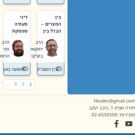
בין
דיני
המצרים –
סעודה
הבדל בין
מפסקת
אבלות
וערב
הרב
הרב
חדשה
תשעה
יחזקאל
חגי
לישנה
באב
בוצ'קו
הראל
בין המצרים
תשעה באב
…
3
2
1
Hesder@gmail.c
מציון 1, כוכב יעקב
ות: 02-6550500