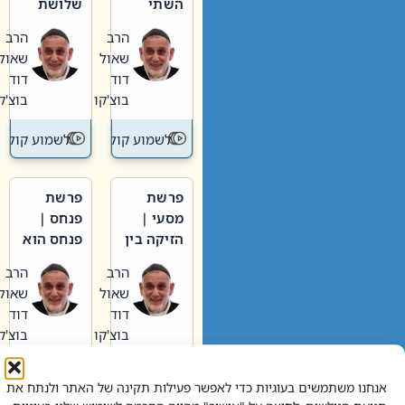
השתי
שלושת
וערב של
האבות
הרב
הרב
חיינו
שאול
שאול
דוד
דוד
בוצ'קו
בוצ'קו
לשמוע קול תורה – מדרש בפרשה
לשמוע קול תור
פרשת
פרשת
מסעי |
פנחס |
הזיקה בין
פנחס הוא
הכהן
אליהו: בין
הרב
הרב
הגדול לעם
קנאות
שאול
שאול
הורסת
דוד
דוד
לקנאות
בוצ'קו
בוצ'קו
בונה
לשמוע קול תורה – מדרש בפרשה
לשמוע קול תור
אנחנו משתמשים בעוגיות כדי לאפשר פעילות תקינה של האתר ולנתח את