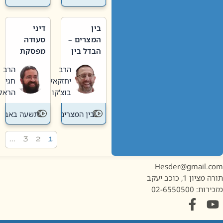
בין
דיני
המצרים –
סעודה
הבדל בין
מפסקת
אבלות
וערב
הרב
הרב
חדשה
תשעה
יחזקאל
חגי
לישנה
באב
בוצ'קו
הראל
בין המצרים
תשעה באב
…
3
2
1
Hesder@gmail.c
מציון 1, כוכב יעקב
ות: 02-6550500