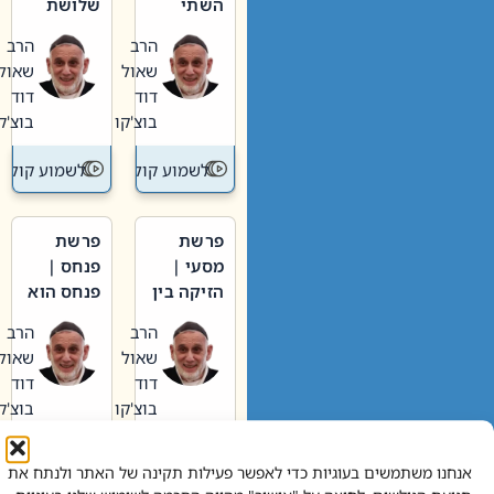
השתי
שלושת
וערב של
האבות
הרב
הרב
חיינו
שאול
שאול
דוד
דוד
בוצ'קו
בוצ'קו
לשמוע קול תורה – מדרש בפרשה
לשמוע קול תור
פרשת
פרשת
מסעי |
פנחס |
הזיקה בין
פנחס הוא
הכהן
אליהו: בין
הרב
הרב
הגדול לעם
קנאות
שאול
שאול
הורסת
דוד
דוד
לקנאות
בוצ'קו
בוצ'קו
בונה
לשמוע קול תורה – מדרש בפרשה
לשמוע קול תור
אנחנו משתמשים בעוגיות כדי לאפשר פעילות תקינה של האתר ולנתח את