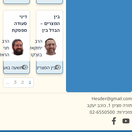
בין
דיני
המצרים –
סעודה
הבדל בין
מפסקת
אבלות
וערב
הרב
הרב
חדשה
תשעה
יחזקאל
חגי
לישנה
באב
בוצ'קו
הראל
בין המצרים
תשעה באב
…
3
2
1
Hesder@gmail.c
מציון 1, כוכב יעקב
ות: 02-6550500