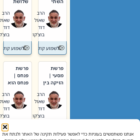
השתי
שלושת
וערב של
האבות
הרב
הרב
חיינו
שאול
שאול
דוד
דוד
בוצ'קו
בוצ'קו
לשמוע קול תורה – מדרש בפרשה
לשמוע קול תור
פרשת
פרשת
מסעי |
פנחס |
הזיקה בין
פנחס הוא
הכהן
אליהו: בין
הרב
הרב
הגדול לעם
קנאות
שאול
שאול
הורסת
דוד
דוד
לקנאות
בוצ'קו
בוצ'קו
בונה
לשמוע קול תורה – מדרש בפרשה
לשמוע קול תור
אנחנו משתמשים בעוגיות כדי לאפשר פעילות תקינה של האתר ולנתח את