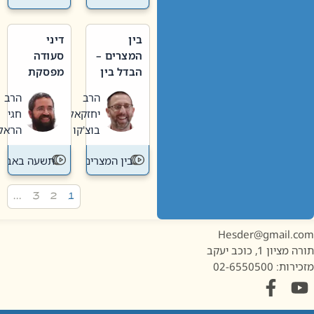
בין
דיני
המצרים –
סעודה
הבדל בין
מפסקת
אבלות
וערב
הרב
הרב
חדשה
תשעה
יחזקאל
חגי
לישנה
באב
בוצ'קו
הראל
בין המצרים
תשעה באב
…
3
2
1
Hesder@gmail.c
מציון 1, כוכב יעקב
ות: 02-6550500