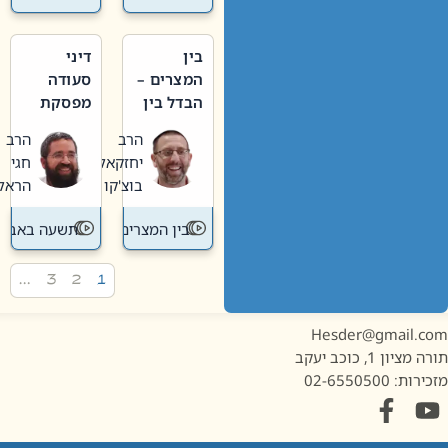
בין
דיני
המצרים –
סעודה
הבדל בין
מפסקת
אבלות
וערב
הרב
הרב
חדשה
תשעה
יחזקאל
חגי
לישנה
באב
בוצ'קו
הראל
בין המצרים
תשעה באב
…
3
2
1
Hesder@gmail.c
מציון 1, כוכב יעקב
ות: 02-6550500