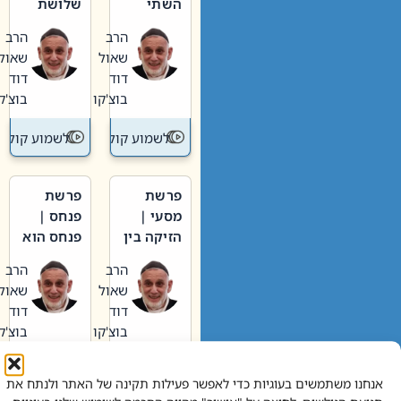
השתי
שלושת
וערב של
האבות
הרב
הרב
חיינו
שאול
שאול
דוד
דוד
בוצ'קו
בוצ'קו
לשמוע קול תורה – מדרש בפרשה
לשמוע קול תור
פרשת
פרשת
מסעי |
פנחס |
הזיקה בין
פנחס הוא
הכהן
אליהו: בין
הרב
הרב
הגדול לעם
קנאות
שאול
שאול
הורסת
דוד
דוד
לקנאות
בוצ'קו
בוצ'קו
בונה
לשמוע קול תורה – מדרש בפרשה
לשמוע קול תור
אנחנו משתמשים בעוגיות כדי לאפשר פעילות תקינה של האתר ולנתח את