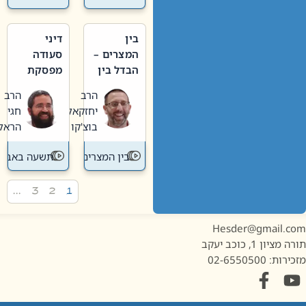
בין
דיני
המצרים –
סעודה
הבדל בין
מפסקת
אבלות
וערב
הרב
הרב
חדשה
תשעה
יחזקאל
חגי
לישנה
באב
בוצ'קו
הראל
בין המצרים
תשעה באב
…
3
2
1
Hesder@gmail.c
מציון 1, כוכב יעקב
ות: 02-6550500