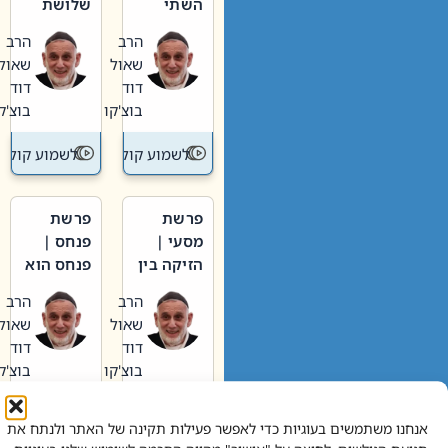
השתי
שלושת
וערב של
האבות
הרב
הרב
חיינו
שאול
שאול
דוד
דוד
בוצ'קו
בוצ'קו
לשמוע קול תורה – מדרש בפרשה
לשמוע קול תור
פרשת
פרשת
מסעי |
פנחס |
הזיקה בין
פנחס הוא
הכהן
אליהו: בין
הרב
הרב
הגדול לעם
קנאות
שאול
שאול
הורסת
דוד
דוד
לקנאות
בוצ'קו
בוצ'קו
בונה
לשמוע קול תורה – מדרש בפרשה
לשמוע קול תור
אנחנו משתמשים בעוגיות כדי לאפשר פעילות תקינה של האתר ולנתח את