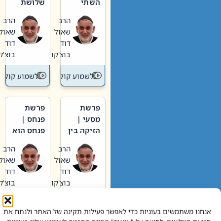
השתי
שלושת
וערב של
האבות
הרב
הרב
חיינו
שאול
שאול
דוד
דוד
בוצ'קו
בוצ'קו
לשמוע קול תורה – מדרש בפרשה
לשמוע קול תור
פרשת
פרשת
מסעי |
פנחס |
הזיקה בין
פנחס הוא
הכהן
אליהו: בין
הרב
הרב
הגדול לעם
קנאות
שאול
שאול
הורסת
דוד
דוד
לקנאות
בוצ'קו
בוצ'קו
בונה
לשמוע קול תורה – מדרש בפרשה
לשמוע קול תור
אנחנו משתמשים בעוגיות כדי לאפשר פעילות תקינה של האתר ולנתח את