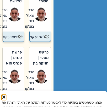
השתי
שלושת
וערב של
האבות
הרב
הרב
חיינו
שאול
שאול
דוד
דוד
בוצ'קו
בוצ'קו
לשמוע קול תורה – מדרש בפרשה
לשמוע קול תור
פרשת
פרשת
מסעי |
פנחס |
הזיקה בין
פנחס הוא
הכהן
אליהו: בין
הרב
הרב
הגדול לעם
קנאות
שאול
שאול
הורסת
דוד
דוד
לקנאות
בוצ'קו
בוצ'קו
בונה
לשמוע קול תורה – מדרש בפרשה
לשמוע קול תור
אנחנו משתמשים בעוגיות כדי לאפשר פעילות תקינה של האתר ולנתח את