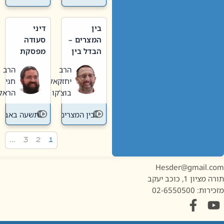
בין
דיני
המצרים –
סעודה
הבדל בין
מפסקת
אבלות
וערב
הרב
הרב
חדשה
תשעה
יחזקאל
חגי
לישנה
באב
בוצ'קו
הראל
בין המצרים
תשעה באב
…
3
2
1
Hesder@gmail.c
מציון 1, כוכב יעקב
ות: 02-6550500