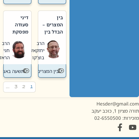
בין
דיני
המצרים –
סעודה
הבדל בין
מפסקת
אבלות
וערב
הרב
הרב
חדשה
תשעה
יחזקאל
חגי
לישנה
באב
בוצ'קו
הראל
בין המצרים
תשעה באב
…
3
2
1
Hesder@gmail.c
מציון 1, כוכב יעקב
ות: 02-6550500