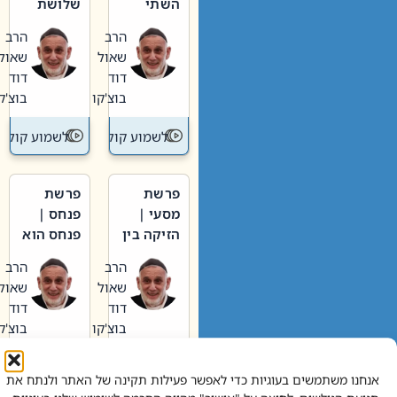
השתי
שלושת
וערב של
האבות
הרב
הרב
חיינו
שאול
שאול
דוד
דוד
בוצ'קו
בוצ'קו
לשמוע קול תורה – מדרש בפרשה
לשמוע קול תור
פרשת
פרשת
מסעי |
פנחס |
הזיקה בין
פנחס הוא
הכהן
אליהו: בין
הרב
הרב
הגדול לעם
קנאות
שאול
שאול
הורסת
דוד
דוד
לקנאות
בוצ'קו
בוצ'קו
בונה
לשמוע קול תורה – מדרש בפרשה
לשמוע קול תור
אנחנו משתמשים בעוגיות כדי לאפשר פעילות תקינה של האתר ולנתח את