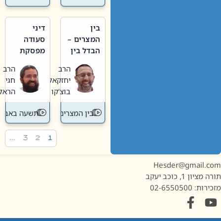
בין
דיני
המצרים –
סעודה
הבדל בין
מפסקת
אבלות
וערב
הרב
הרב
חדשה
תשעה
יחזקאל
חגי
לישנה
באב
בוצ'קו
הראל
בין המצרים
תשעה באב
…
3
2
1
Hesder@gmail.c
מציון 1, כוכב יעקב
ות: 02-6550500