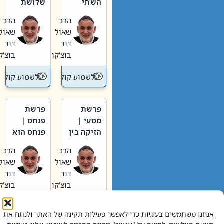
השתי
שלושת
וערב של
האבות
הרב
הרב
חיינו
שאול
שאול
דוד
דוד
בוצ'קו
בוצ'קו
לשמוע קול תורה – מדרש בפרשה
לשמוע קול תור
פרשת
פרשת
מסעי |
פנחס |
הזיקה בין
פנחס הוא
הכהן
אליהו: בין
הרב
הרב
הגדול לעם
קנאות
שאול
שאול
הורסת
דוד
דוד
לקנאות
בוצ'קו
בוצ'קו
בונה
לשמוע קול תורה – מדרש בפרשה
לשמוע קול תור
אנחנו משתמשים בעוגיות כדי לאפשר פעילות תקינה של האתר ולנתח את