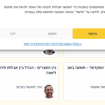
 דוד בוצ'קו
הרב שאול דוד בוצ'קו
 משתמשים בעוגיות כדי לאפשר פעילות תקינה של האתר ולנתח את תנועת
ים. לחיצה על "אישור" מהווה הסכמה לשימוש שלנו בעוגיות.
 שטיפת כלים בשבת –
ליקוטי מוהר"ן תניינא – גם לצדיקי
מן שכג
האמת יש ביטול תורה
אישור
חסום
ידני
אל שמעוני
הרב יאיר בידני
Cookie Policy
מדיניות הפרטיות
יצירת קשר
 המקדש? – תשעה באב
בין המצרים – הבדל בין אבלות חד
לישנה
אל שמעוני
הרב יחזקאל בוצ'קו