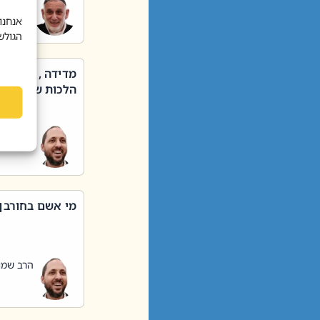
הרב שאול
אנחנו
הגולש
מדידה , קניה ,
הלכות שבת – סי
הרב שמו
מי אשם בחורבן
הרב שמו