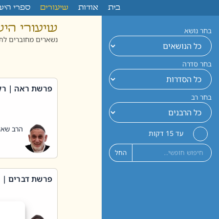
לתוכן
בית
אודות
שיעורים
ספרי היש
שיעורי הי
בחר נושא
נשארים מחוברים לתו
בחר סדרה
פרשת ראה | רק
בחר רב
הרב שאול
עד 15 דקות
החל
פרשת דברים | 