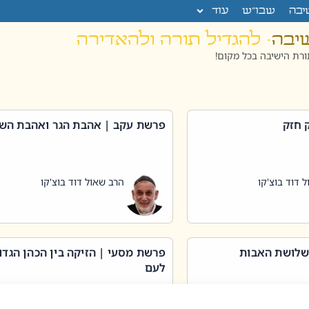
יבה
שבו”ש
עוד
שיבה
· להגדיל תורה ולהאדירה
רת הישיבה בכל מקום!
 חזק
פרשת עקב | אהבת הגר ואהבת הש
 דוד בוצ'קו
הרב שאול דוד בוצ'קו
שלושת האבות
פרשת מסעי | הזיקה בין הכהן הגדו
לעם