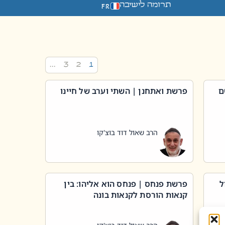
תרומה לישיבה
FR
…
3
2
1
ם
פרשת ואתחנן | השתי וערב של חיינו
הרב שאול דוד בוצ'קו
ל
פרשת פנחס | פנחס הוא אליהו: בין
קנאות הורסת לקנאות בונה