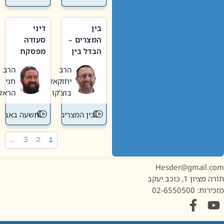
בין
דיני
המצרים –
סעודה
הבדל בין
מפסקת
אבלות
וערב
הרב
הרב
חדשה
תשעה
יחזקאל
חגי
לישנה
באב
בוצ'קו
הראל
בין המצרים
תשעה באב
…
3
2
1
Hesder@gmail.c
מציון 1, כוכב יעקב
ות: 02-6550500