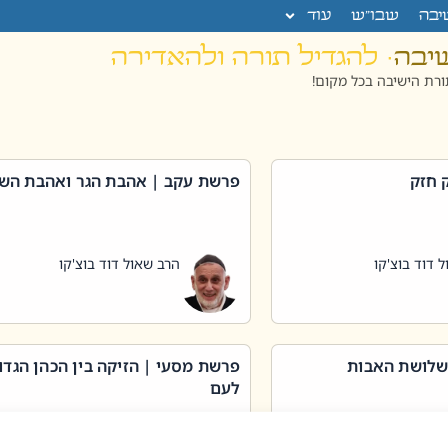
יבה
שבו”ש
עוד
שיבה
· להגדיל תורה ולהאדירה
רת הישיבה בכל מקום!
 חזק
פרשת עקב | אהבת הגר ואהבת הש
 דוד בוצ'קו
הרב שאול דוד בוצ'קו
שלושת האבות
פרשת מסעי | הזיקה בין הכהן הגדו
לעם