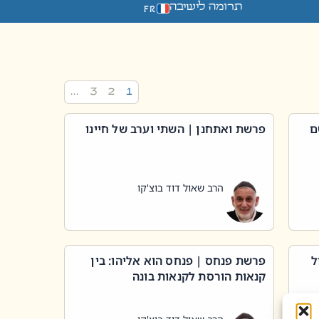
תרומה לישיבה
FR
…
3
2
1
ם
פרשת ואתחנן | השתי וערב של חיינו
הרב שאול דוד בוצ'קו
ל
פרשת פנחס | פנחס הוא אליהו: בין
קנאות הורסת לקנאות בונה