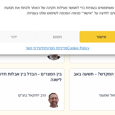
 דוד בוצ'קו
הרב שאול דוד בוצ'קו
 משתמשים בעוגיות כדי לאפשר פעילות תקינה של האתר ולנתח את תנועת
ים. לחיצה על "אישור" מהווה הסכמה לשימוש שלנו בעוגיות.
 שטיפת כלים בשבת –
ליקוטי מוהר"ן תניינא – גם לצדיקי
מן שכג
האמת יש ביטול תורה
אישור
חסום
ידני
אל שמעוני
הרב יאיר בידני
Cookie Policy
מדיניות הפרטיות
יצירת קשר
 המקדש? – תשעה באב
בין המצרים – הבדל בין אבלות חד
לישנה
אל שמעוני
הרב יחזקאל בוצ'קו