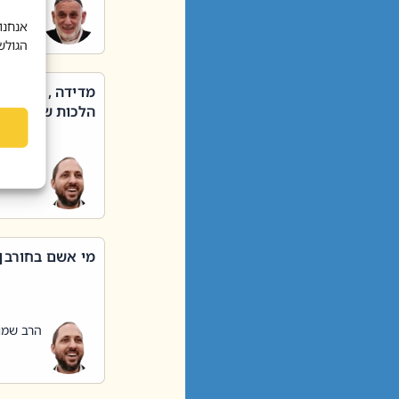
הרב שאול
אנחנו
הגולש
מדידה , קניה ,
הלכות שבת – סי
הרב שמו
מי אשם בחורבן
הרב שמו