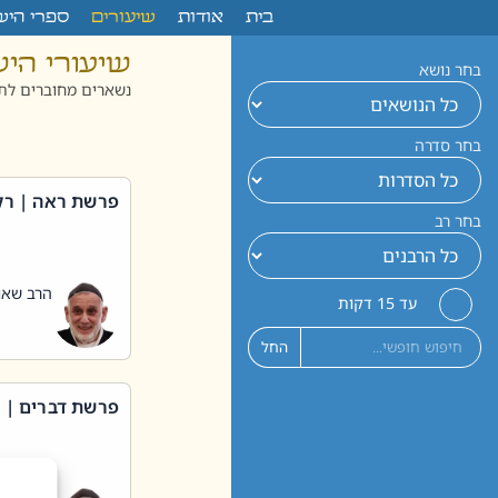
לתוכן
בית
אודות
שיעורים
ספרי היש
שיעורי הי
בחר נושא
נשארים מחוברים לתו
בחר סדרה
פרשת ראה | רק
בחר רב
הרב שאול
עד 15 דקות
החל
פרשת דברים | 