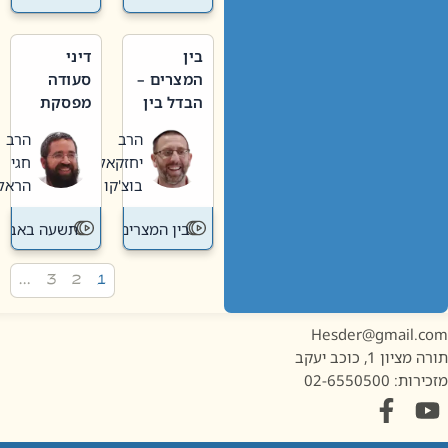
בין
דיני
המצרים –
סעודה
הבדל בין
מפסקת
אבלות
וערב
הרב
הרב
חדשה
תשעה
יחזקאל
חגי
לישנה
באב
בוצ'קו
הראל
בין המצרים
תשעה באב
…
3
2
1
Hesder@gmail.c
מציון 1, כוכב יעקב
ות: 02-6550500