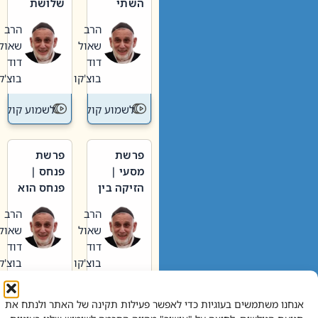
השתי
שלושת
וערב של
האבות
הרב
הרב
חיינו
שאול
שאול
דוד
דוד
בוצ'קו
בוצ'קו
לשמוע קול תורה – מדרש בפרשה
לשמוע קול תור
פרשת
פרשת
מסעי |
פנחס |
הזיקה בין
פנחס הוא
הכהן
אליהו: בין
הרב
הרב
הגדול לעם
קנאות
שאול
שאול
הורסת
דוד
דוד
לקנאות
בוצ'קו
בוצ'קו
בונה
לשמוע קול תורה – מדרש בפרשה
לשמוע קול תור
אנחנו משתמשים בעוגיות כדי לאפשר פעילות תקינה של האתר ולנתח את