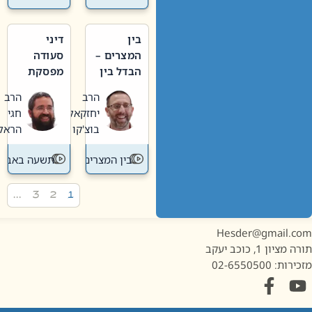
בין
דיני
המצרים –
סעודה
הבדל בין
מפסקת
אבלות
וערב
הרב
הרב
חדשה
תשעה
יחזקאל
חגי
לישנה
באב
בוצ'קו
הראל
בין המצרים
תשעה באב
…
3
2
1
Hesder@gmail.c
מציון 1, כוכב יעקב
ות: 02-6550500