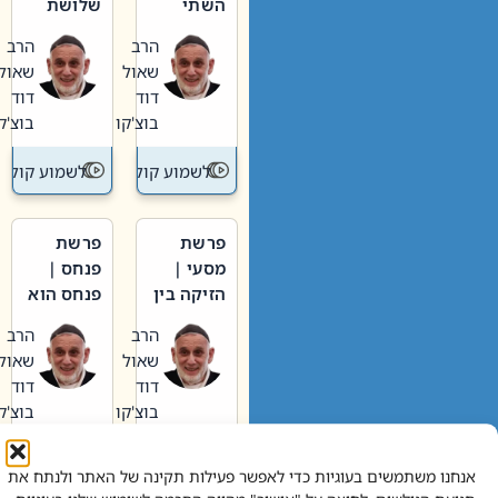
השתי
שלושת
וערב של
האבות
הרב
הרב
חיינו
שאול
שאול
דוד
דוד
בוצ'קו
בוצ'קו
לשמוע קול תורה – מדרש בפרשה
לשמוע קול תור
פרשת
פרשת
מסעי |
פנחס |
הזיקה בין
פנחס הוא
הכהן
אליהו: בין
הרב
הרב
הגדול לעם
קנאות
שאול
שאול
הורסת
דוד
דוד
לקנאות
בוצ'קו
בוצ'קו
בונה
לשמוע קול תורה – מדרש בפרשה
לשמוע קול תור
אנחנו משתמשים בעוגיות כדי לאפשר פעילות תקינה של האתר ולנתח את