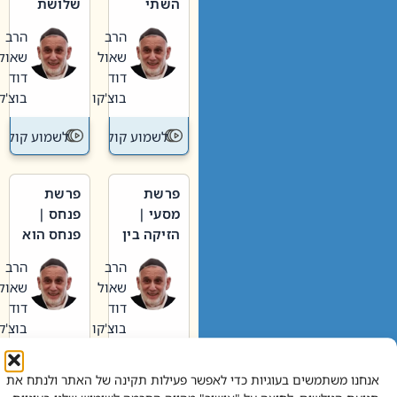
השתי
שלושת
וערב של
האבות
הרב
הרב
חיינו
שאול
שאול
דוד
דוד
בוצ'קו
בוצ'קו
לשמוע קול תורה – מדרש בפרשה
לשמוע קול תור
פרשת
פרשת
מסעי |
פנחס |
הזיקה בין
פנחס הוא
הכהן
אליהו: בין
הרב
הרב
הגדול לעם
קנאות
שאול
שאול
הורסת
דוד
דוד
לקנאות
בוצ'קו
בוצ'קו
בונה
לשמוע קול תורה – מדרש בפרשה
לשמוע קול תור
אנחנו משתמשים בעוגיות כדי לאפשר פעילות תקינה של האתר ולנתח את