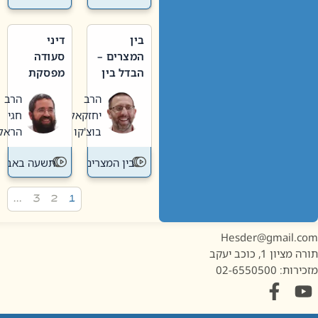
בין
דיני
המצרים –
סעודה
הבדל בין
מפסקת
אבלות
וערב
הרב
הרב
חדשה
תשעה
יחזקאל
חגי
לישנה
באב
בוצ'קו
הראל
בין המצרים
תשעה באב
…
3
2
1
Hesder@gmail.c
מציון 1, כוכב יעקב
ות: 02-6550500