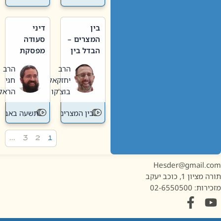
בין
דיני
המצרים –
סעודה
הבדל בין
מפסקת
אבלות
וערב
הרב
הרב
חדשה
תשעה
יחזקאל
חגי
לישנה
באב
בוצ'קו
הראל
בין המצרים
תשעה באב
…
3
2
1
Hesder@gmail.c
מציון 1, כוכב יעקב
ות: 02-6550500