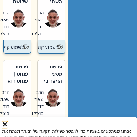
השתי
שלושת
וערב של
האבות
הרב
הרב
חיינו
שאול
שאול
דוד
דוד
בוצ'קו
בוצ'קו
לשמוע קול תורה – מדרש בפרשה
לשמוע קול תור
פרשת
פרשת
מסעי |
פנחס |
הזיקה בין
פנחס הוא
הכהן
אליהו: בין
הרב
הרב
הגדול לעם
קנאות
שאול
שאול
הורסת
דוד
דוד
לקנאות
בוצ'קו
בוצ'קו
בונה
לשמוע קול תורה – מדרש בפרשה
לשמוע קול תור
אנחנו משתמשים בעוגיות כדי לאפשר פעילות תקינה של האתר ולנתח את