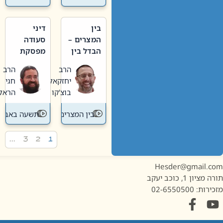
בין
דיני
המצרים –
סעודה
הבדל בין
מפסקת
אבלות
וערב
הרב
הרב
חדשה
תשעה
יחזקאל
חגי
לישנה
באב
בוצ'קו
הראל
בין המצרים
תשעה באב
…
3
2
1
Hesder@gmail.c
מציון 1, כוכב יעקב
ות: 02-6550500