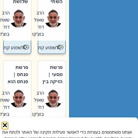
השתי
שלושת
וערב של
האבות
הרב
הרב
חיינו
שאול
שאול
דוד
דוד
בוצ'קו
בוצ'קו
לשמוע קול תורה – מדרש בפרשה
לשמוע קול תור
פרשת
פרשת
מסעי |
פנחס |
הזיקה בין
פנחס הוא
הכהן
אליהו: בין
הרב
הרב
הגדול לעם
קנאות
שאול
שאול
הורסת
דוד
דוד
לקנאות
בוצ'קו
בוצ'קו
בונה
לשמוע קול תורה – מדרש בפרשה
לשמוע קול תור
אנחנו משתמשים בעוגיות כדי לאפשר פעילות תקינה של האתר ולנתח את