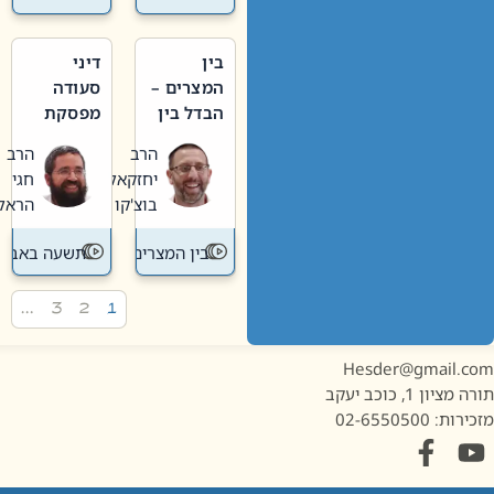
בין
דיני
המצרים –
סעודה
הבדל בין
מפסקת
אבלות
וערב
הרב
הרב
חדשה
תשעה
יחזקאל
חגי
לישנה
באב
בוצ'קו
הראל
בין המצרים
תשעה באב
…
3
2
1
Hesder@gmail.c
מציון 1, כוכב יעקב
ות: 02-6550500