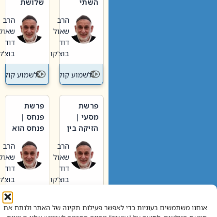
השתי
שלושת
וערב של
האבות
הרב
הרב
חיינו
שאול
שאול
דוד
דוד
בוצ'קו
בוצ'קו
לשמוע קול תורה – מדרש בפרשה
לשמוע קול תור
פרשת
פרשת
מסעי |
פנחס |
הזיקה בין
פנחס הוא
הכהן
אליהו: בין
הרב
הרב
הגדול לעם
קנאות
שאול
שאול
הורסת
דוד
דוד
לקנאות
בוצ'קו
בוצ'קו
בונה
לשמוע קול תורה – מדרש בפרשה
לשמוע קול תור
אנחנו משתמשים בעוגיות כדי לאפשר פעילות תקינה של האתר ולנתח את