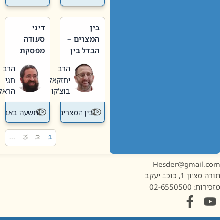
בין
דיני
המצרים –
סעודה
הבדל בין
מפסקת
אבלות
וערב
הרב
הרב
חדשה
תשעה
יחזקאל
חגי
לישנה
באב
בוצ'קו
הראל
בין המצרים
תשעה באב
…
3
2
1
Hesder@gmail.c
מציון 1, כוכב יעקב
ות: 02-6550500