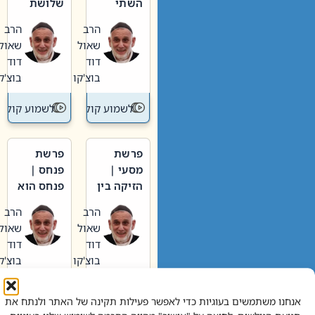
השתי
שלושת
וערב של
האבות
הרב
הרב
חיינו
שאול
שאול
דוד
דוד
בוצ'קו
בוצ'קו
לשמוע קול תורה – מדרש בפרשה
לשמוע קול תור
פרשת
פרשת
מסעי |
פנחס |
הזיקה בין
פנחס הוא
הכהן
אליהו: בין
הרב
הרב
הגדול לעם
קנאות
שאול
שאול
הורסת
דוד
דוד
לקנאות
בוצ'קו
בוצ'קו
בונה
לשמוע קול תורה – מדרש בפרשה
לשמוע קול תור
אנחנו משתמשים בעוגיות כדי לאפשר פעילות תקינה של האתר ולנתח את