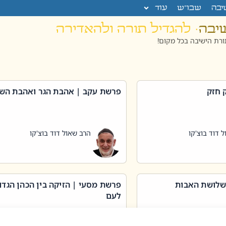
יבה
שבו”ש
עוד
שיבה
· להגדיל תורה ולהאדירה
רת הישיבה בכל מקום!
 חזק
פרשת עקב | אהבת הגר ואהבת הש
 דוד בוצ'קו
הרב שאול דוד בוצ'קו
שלושת האבות
פרשת מסעי | הזיקה בין הכהן הגדו
לעם