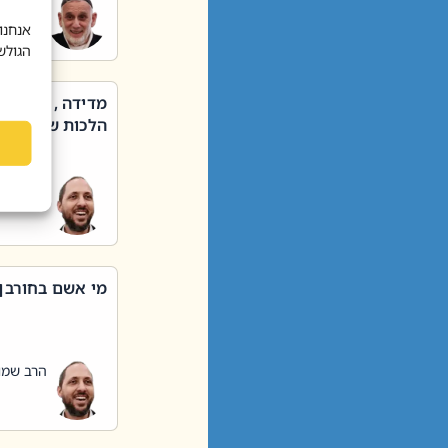
הרב שאול
אנחנו
הגולש
מדידה , קניה ,
הלכות שבת – סי
הרב שמו
מי אשם בחורבן
הרב שמו