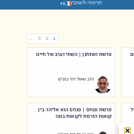
תרומה לישיבה
FR
…
3
2
1
ם
פרשת ואתחנן | השתי וערב של חיינו
הרב שאול דוד בוצ'קו
ל
פרשת פנחס | פנחס הוא אליהו: בין
קנאות הורסת לקנאות בונה