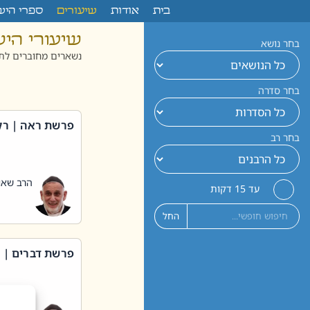
לתוכן
בית
אודות
שיעורים
ספרי היש
שיעורי הי
בחר נושא
נשארים מחוברים לתו
בחר סדרה
פרשת ראה | רק
בחר רב
הרב שאול
עד 15 דקות
החל
פרשת דברים | 