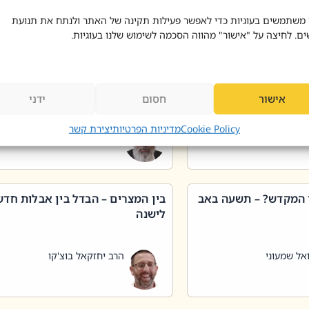
 דוד בוצ'קו
הרב שאול דוד בוצ'קו
 משתמשים בעוגיות כדי לאפשר פעילות תקינה של האתר ולנתח את תנועת
ים. לחיצה על "אישור" מהווה הסכמה לשימוש שלנו בעוגיות.
 שטיפת כלים בשבת –
ליקוטי מוהר"ן תניינא – גם לצדיקי
מן שכג
האמת יש ביטול תורה
אישור
חסום
ידני
אל שמעוני
הרב יאיר בידני
Cookie Policy
מדיניות הפרטיות
יצירת קשר
 המקדש? – תשעה באב
בין המצרים – הבדל בין אבלות חד
לישנה
אל שמעוני
הרב יחזקאל בוצ'קו