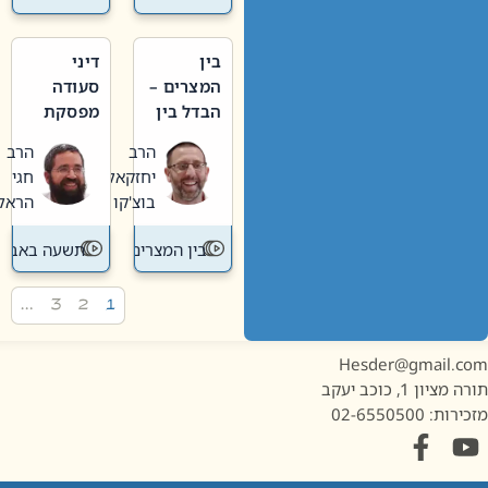
בין
דיני
המצרים –
סעודה
הבדל בין
מפסקת
אבלות
וערב
הרב
הרב
חדשה
תשעה
יחזקאל
חגי
לישנה
באב
בוצ'קו
הראל
בין המצרים
תשעה באב
…
3
2
1
Hesder@gmail.c
מציון 1, כוכב יעקב
ות: 02-6550500