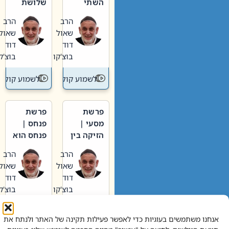
השתי
שלושת
וערב של
האבות
הרב
הרב
חיינו
שאול
שאול
דוד
דוד
בוצ'קו
בוצ'קו
לשמוע קול תורה – מדרש בפרשה
לשמוע קול תור
פרשת
פרשת
מסעי |
פנחס |
הזיקה בין
פנחס הוא
הכהן
אליהו: בין
הרב
הרב
הגדול לעם
קנאות
שאול
שאול
הורסת
דוד
דוד
לקנאות
בוצ'קו
בוצ'קו
בונה
לשמוע קול תורה – מדרש בפרשה
לשמוע קול תור
אנחנו משתמשים בעוגיות כדי לאפשר פעילות תקינה של האתר ולנתח את