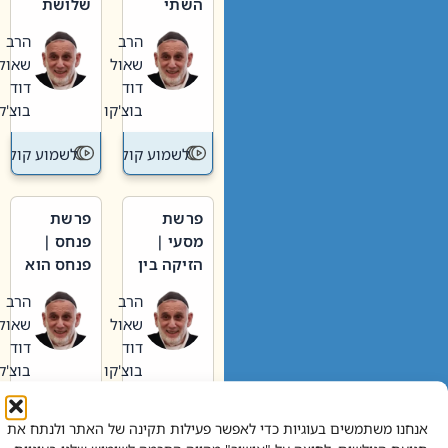
השתי
שלושת
וערב של
האבות
הרב
הרב
חיינו
שאול
שאול
דוד
דוד
בוצ'קו
בוצ'קו
לשמוע קול תורה – מדרש בפרשה
לשמוע קול תור
פרשת
פרשת
מסעי |
פנחס |
הזיקה בין
פנחס הוא
הכהן
אליהו: בין
הרב
הרב
הגדול לעם
קנאות
שאול
שאול
הורסת
דוד
דוד
לקנאות
בוצ'קו
בוצ'קו
בונה
לשמוע קול תורה – מדרש בפרשה
לשמוע קול תור
אנחנו משתמשים בעוגיות כדי לאפשר פעילות תקינה של האתר ולנתח את