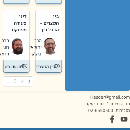
בין
דיני
המצרים –
סעודה
הבדל בין
מפסקת
אבלות
וערב
הרב
הרב
חדשה
תשעה
יחזקאל
חגי
לישנה
באב
בוצ'קו
הראל
בין המצרים
תשעה באב
…
3
2
1
Hesder@gmail.c
מציון 1, כוכב יעקב
ות: 02-6550500