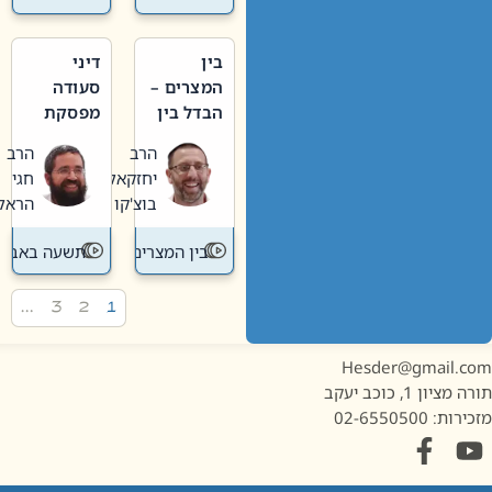
בין
דיני
המצרים –
סעודה
הבדל בין
מפסקת
אבלות
וערב
הרב
הרב
חדשה
תשעה
יחזקאל
חגי
לישנה
באב
בוצ'קו
הראל
בין המצרים
תשעה באב
…
3
2
1
Hesder@gmail.c
מציון 1, כוכב יעקב
ות: 02-6550500