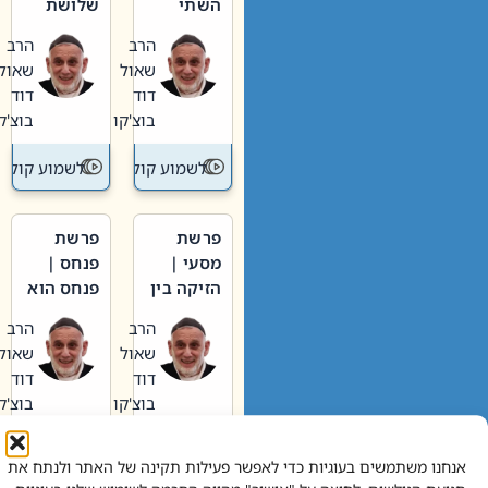
השתי
שלושת
וערב של
האבות
הרב
הרב
חיינו
שאול
שאול
דוד
דוד
בוצ'קו
בוצ'קו
לשמוע קול תורה – מדרש בפרשה
לשמוע קול תור
פרשת
פרשת
מסעי |
פנחס |
הזיקה בין
פנחס הוא
הכהן
אליהו: בין
הרב
הרב
הגדול לעם
קנאות
שאול
שאול
הורסת
דוד
דוד
לקנאות
בוצ'קו
בוצ'קו
בונה
לשמוע קול תורה – מדרש בפרשה
לשמוע קול תור
אנחנו משתמשים בעוגיות כדי לאפשר פעילות תקינה של האתר ולנתח את