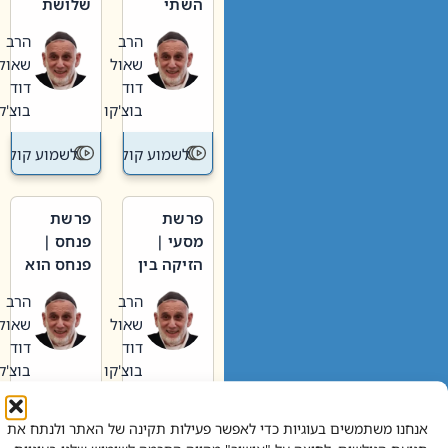
השתי
שלושת
וערב של
האבות
הרב
הרב
חיינו
שאול
שאול
דוד
דוד
בוצ'קו
בוצ'קו
לשמוע קול תורה – מדרש בפרשה
לשמוע קול תור
פרשת
פרשת
מסעי |
פנחס |
הזיקה בין
פנחס הוא
הכהן
אליהו: בין
הרב
הרב
הגדול לעם
קנאות
שאול
שאול
הורסת
דוד
דוד
לקנאות
בוצ'קו
בוצ'קו
בונה
לשמוע קול תורה – מדרש בפרשה
לשמוע קול תור
אנחנו משתמשים בעוגיות כדי לאפשר פעילות תקינה של האתר ולנתח את