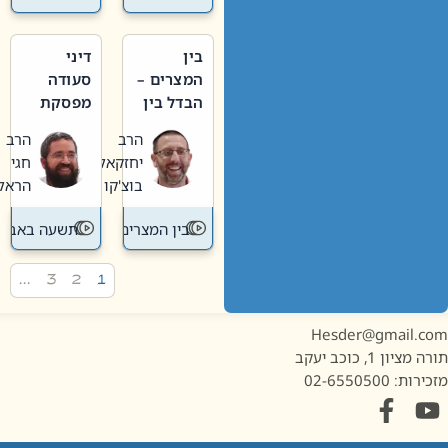
בין
דיני
המצרים –
סעודה
הבדל בין
מפסקת
אבלות
וערב
הרב
הרב
חדשה
תשעה
יחזקאל
חגי
לישנה
באב
בוצ'קו
הראל
בין המצרים
תשעה באב
…
3
2
1
Hesder@gmail.c
מציון 1, כוכב יעקב
ות: 02-6550500