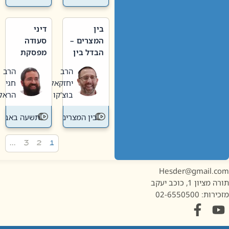
בין
דיני
המצרים –
סעודה
הבדל בין
מפסקת
אבלות
וערב
הרב
הרב
חדשה
תשעה
יחזקאל
חגי
לישנה
באב
בוצ'קו
הראל
בין המצרים
תשעה באב
…
3
2
1
Hesder@gmail.c
מציון 1, כוכב יעקב
ות: 02-6550500