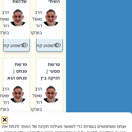
השתי
שלושת
וערב של
האבות
הרב
הרב
חיינו
שאול
שאול
דוד
דוד
בוצ'קו
בוצ'קו
לשמוע קול תורה – מדרש בפרשה
לשמוע קול תור
פרשת
פרשת
מסעי |
פנחס |
הזיקה בין
פנחס הוא
הכהן
אליהו: בין
הרב
הרב
הגדול לעם
קנאות
שאול
שאול
הורסת
דוד
דוד
לקנאות
בוצ'קו
בוצ'קו
בונה
לשמוע קול תורה – מדרש בפרשה
לשמוע קול תור
אנחנו משתמשים בעוגיות כדי לאפשר פעילות תקינה של האתר ולנתח את