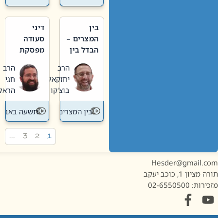
בין
דיני
המצרים –
סעודה
הבדל בין
מפסקת
אבלות
וערב
הרב
הרב
חדשה
תשעה
יחזקאל
חגי
לישנה
באב
בוצ'קו
הראל
בין המצרים
תשעה באב
…
3
2
1
Hesder@gmail.c
מציון 1, כוכב יעקב
ות: 02-6550500