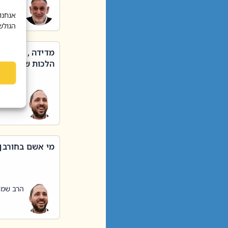
הרב שאול
אנחנו
הגולש
מדידה , קניה ,
הלכות שבת – סי
הרב שמו
מי אשם בחורבן
הרב שמו