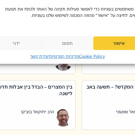
 דוד בוצ'קו
הרב שאול דוד בוצ'קו
 משתמשים בעוגיות כדי לאפשר פעילות תקינה של האתר ולנתח את תנועת
ים. לחיצה על "אישור" מהווה הסכמה לשימוש שלנו בעוגיות.
 שטיפת כלים בשבת –
ליקוטי מוהר"ן תניינא – גם לצדיקי
מן שכג
האמת יש ביטול תורה
אישור
חסום
ידני
אל שמעוני
הרב יאיר בידני
Cookie Policy
מדיניות הפרטיות
יצירת קשר
 המקדש? – תשעה באב
בין המצרים – הבדל בין אבלות חד
לישנה
אל שמעוני
הרב יחזקאל בוצ'קו