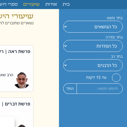
לתוכן
בית
אודות
שיעורים
ספרי היש
שיעורי הי
בחר נושא
נשארים מחוברים לתו
בחר סדרה
פרשת ראה | רק
בחר רב
הרב שאול
עד 15 דקות
החל
פרשת דברים | 