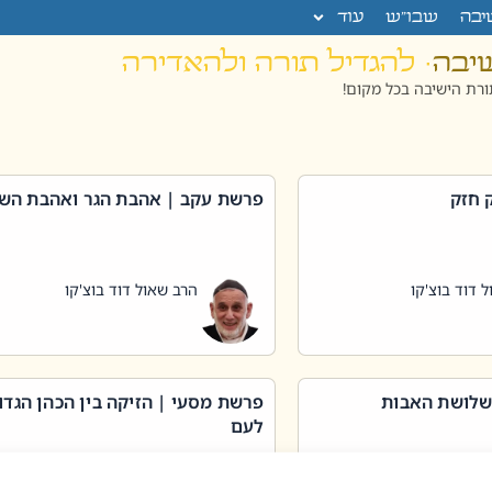
יבה
שבו”ש
עוד
שיבה
· להגדיל תורה ולהאדירה
רת הישיבה בכל מקום!
 חזק
פרשת עקב | אהבת הגר ואהבת הש
 דוד בוצ'קו
הרב שאול דוד בוצ'קו
שלושת האבות
פרשת מסעי | הזיקה בין הכהן הגדו
לעם