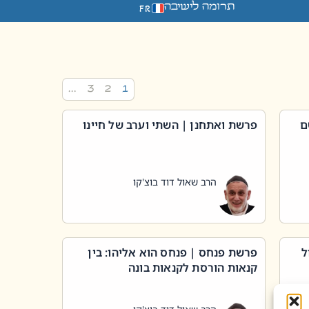
תרומה לישיבה
FR
…
3
2
1
ם
פרשת ואתחנן | השתי וערב של חיינו
הרב שאול דוד בוצ'קו
ל
פרשת פנחס | פנחס הוא אליהו: בין
קנאות הורסת לקנאות בונה