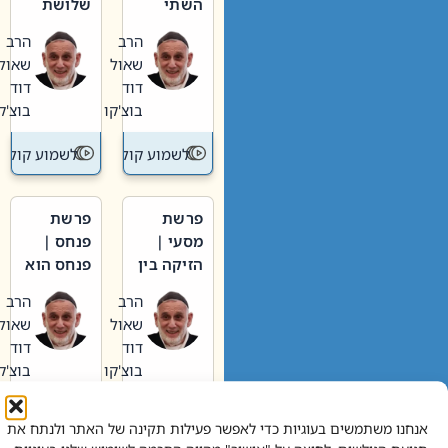
השתי
שלושת
וערב של
האבות
הרב
הרב
חיינו
שאול
שאול
דוד
דוד
בוצ'קו
בוצ'קו
לשמוע קול תורה – מדרש בפרשה
לשמוע קול תור
פרשת
פרשת
מסעי |
פנחס |
הזיקה בין
פנחס הוא
הכהן
אליהו: בין
הרב
הרב
הגדול לעם
קנאות
שאול
שאול
הורסת
דוד
דוד
לקנאות
בוצ'קו
בוצ'קו
בונה
לשמוע קול תורה – מדרש בפרשה
לשמוע קול תור
אנחנו משתמשים בעוגיות כדי לאפשר פעילות תקינה של האתר ולנתח את