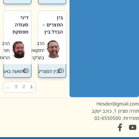
בין
דיני
המצרים –
סעודה
הבדל בין
מפסקת
אבלות
וערב
הרב
הרב
חדשה
תשעה
יחזקאל
חגי
לישנה
באב
בוצ'קו
הראל
בין המצרים
תשעה באב
…
3
2
1
Hesder@gmail.c
מציון 1, כוכב יעקב
ות: 02-6550500