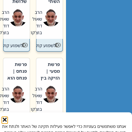
השתי
שלושת
וערב של
האבות
הרב
הרב
חיינו
שאול
שאול
דוד
דוד
בוצ'קו
בוצ'קו
לשמוע קול תורה – מדרש בפרשה
לשמוע קול תור
פרשת
פרשת
מסעי |
פנחס |
הזיקה בין
פנחס הוא
הכהן
אליהו: בין
הרב
הרב
הגדול לעם
קנאות
שאול
שאול
הורסת
דוד
דוד
לקנאות
בוצ'קו
בוצ'קו
בונה
לשמוע קול תורה – מדרש בפרשה
לשמוע קול תור
אנחנו משתמשים בעוגיות כדי לאפשר פעילות תקינה של האתר ולנתח את