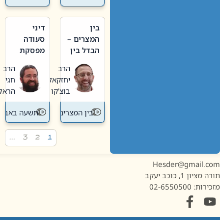
בין
דיני
המצרים –
סעודה
הבדל בין
מפסקת
אבלות
וערב
הרב
הרב
חדשה
תשעה
יחזקאל
חגי
לישנה
באב
בוצ'קו
הראל
בין המצרים
תשעה באב
…
3
2
1
Hesder@gmail.c
מציון 1, כוכב יעקב
ות: 02-6550500