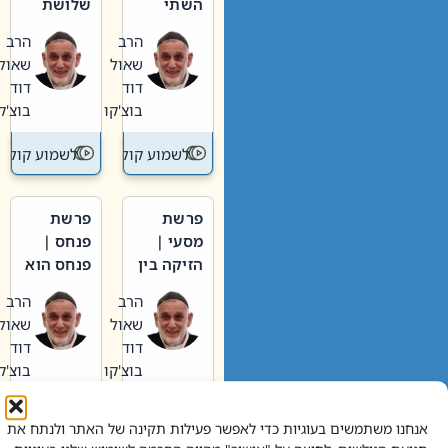
השתי
שלושת
וערב של
האבות
הרב
הרב
חיינו
שאול
שאול
דוד
דוד
בוצ'קו
בוצ'קו
לשמוע קול תורה – מדרש בפרשה
לשמוע קול תור
פרשת
פרשת
מסעי |
פנחס |
הזיקה בין
פנחס הוא
הכהן
אליהו: בין
הרב
הרב
הגדול לעם
קנאות
שאול
שאול
הורסת
דוד
דוד
לקנאות
בוצ'קו
בוצ'קו
בונה
לשמוע קול תורה – מדרש בפרשה
לשמוע קול תור
אנחנו משתמשים בעוגיות כדי לאפשר פעילות תקינה של האתר ולנתח את