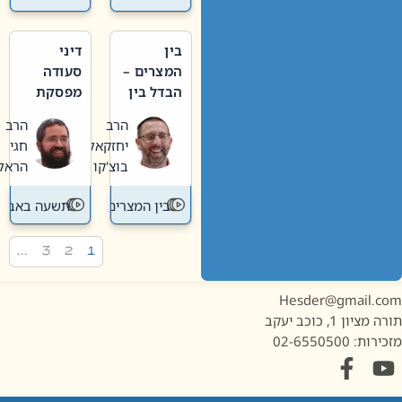
בין
דיני
המצרים –
סעודה
הבדל בין
מפסקת
אבלות
וערב
הרב
הרב
חדשה
תשעה
יחזקאל
חגי
לישנה
באב
בוצ'קו
הראל
בין המצרים
תשעה באב
…
3
2
1
Hesder@gmail.c
מציון 1, כוכב יעקב
ות: 02-6550500