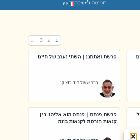
תרומה לישיבה
FR
…
3
2
1
ם
פרשת ואתחנן | השתי וערב של חיינו
הרב שאול דוד בוצ'קו
ל
פרשת פנחס | פנחס הוא אליהו: בין
קנאות הורסת לקנאות בונה