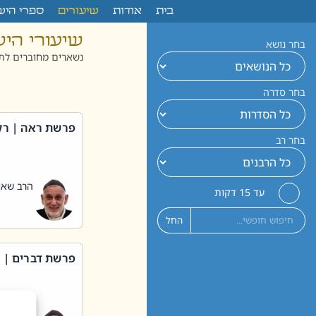
לתוכן
בית
אודות
שיעורים
ספרי היש
שיעורי הי
בחר נושא
נשארים מחוברים לתו
בחר סדרה
פרשת ראה | רק
בחר רב
הרב שאול
עד 15 דקות
החל
פרשת דברים | 