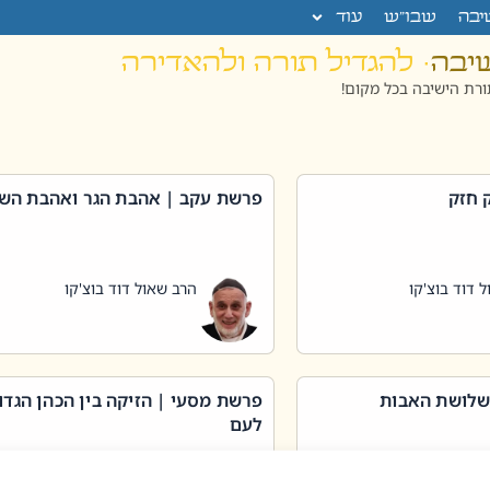
יבה
שבו”ש
עוד
שיבה
· להגדיל תורה ולהאדירה
רת הישיבה בכל מקום!
 חזק
פרשת עקב | אהבת הגר ואהבת הש
 דוד בוצ'קו
הרב שאול דוד בוצ'קו
שלושת האבות
פרשת מסעי | הזיקה בין הכהן הגדו
לעם