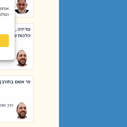
הרב שאול
אנחנו
הגולש
מדידה , קניה ,
הלכות שבת – סי
הרב שמו
מי אשם בחורבן
הרב שמו