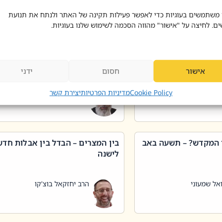
 דוד בוצ'קו
הרב שאול דוד בוצ'קו
 משתמשים בעוגיות כדי לאפשר פעילות תקינה של האתר ולנתח את תנועת
ים. לחיצה על "אישור" מהווה הסכמה לשימוש שלנו בעוגיות.
 שטיפת כלים בשבת –
ליקוטי מוהר"ן תניינא – גם לצדיקי
מן שכג
האמת יש ביטול תורה
אישור
חסום
ידני
אל שמעוני
הרב יאיר בידני
Cookie Policy
מדיניות הפרטיות
יצירת קשר
 המקדש? – תשעה באב
בין המצרים – הבדל בין אבלות חד
לישנה
אל שמעוני
הרב יחזקאל בוצ'קו