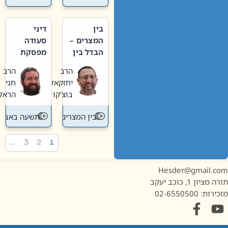
בין
דיני
המצרים –
סעודה
הבדל בין
מפסקת
אבלות
וערב
הרב
הרב
חדשה
תשעה
יחזקאל
חגי
לישנה
באב
בוצ'קו
הראל
בין המצרים
תשעה באב
…
3
2
1
Hesder@gmail.c
מציון 1, כוכב יעקב
ות: 02-6550500