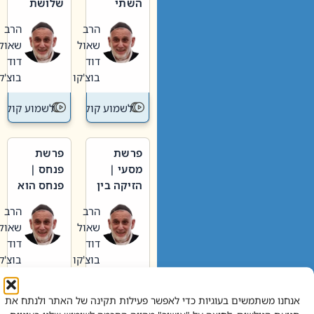
השתי
שלושת
וערב של
האבות
הרב
הרב
חיינו
שאול
שאול
דוד
דוד
בוצ'קו
בוצ'קו
לשמוע קול תורה – מדרש בפרשה
לשמוע קול תור
פרשת
פרשת
מסעי |
פנחס |
הזיקה בין
פנחס הוא
הכהן
אליהו: בין
הרב
הרב
הגדול לעם
קנאות
שאול
שאול
הורסת
דוד
דוד
לקנאות
בוצ'קו
בוצ'קו
בונה
לשמוע קול תורה – מדרש בפרשה
לשמוע קול תור
אנחנו משתמשים בעוגיות כדי לאפשר פעילות תקינה של האתר ולנתח את