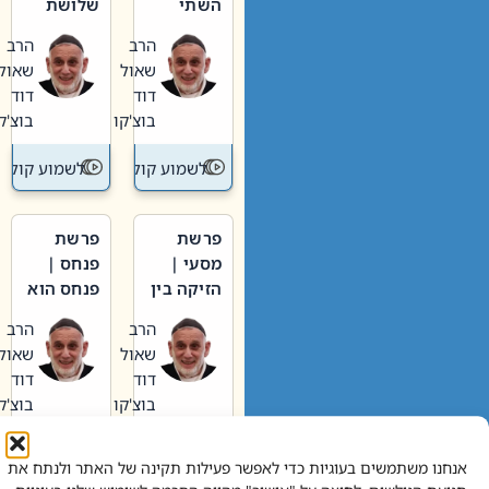
השתי
שלושת
וערב של
האבות
הרב
הרב
חיינו
שאול
שאול
דוד
דוד
בוצ'קו
בוצ'קו
לשמוע קול תורה – מדרש בפרשה
לשמוע קול תור
פרשת
פרשת
מסעי |
פנחס |
הזיקה בין
פנחס הוא
הכהן
אליהו: בין
הרב
הרב
הגדול לעם
קנאות
שאול
שאול
הורסת
דוד
דוד
לקנאות
בוצ'קו
בוצ'קו
בונה
לשמוע קול תורה – מדרש בפרשה
לשמוע קול תור
אנחנו משתמשים בעוגיות כדי לאפשר פעילות תקינה של האתר ולנתח את