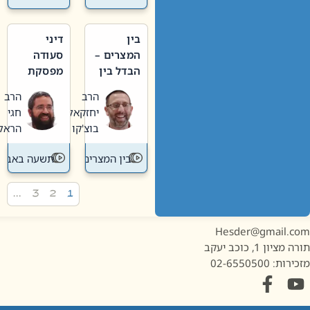
בין
דיני
המצרים –
סעודה
הבדל בין
מפסקת
אבלות
וערב
הרב
הרב
חדשה
תשעה
יחזקאל
חגי
לישנה
באב
בוצ'קו
הראל
בין המצרים
תשעה באב
…
3
2
1
Hesder@gmail.c
מציון 1, כוכב יעקב
ות: 02-6550500