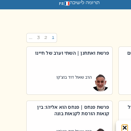
תרומה לישיבה
FR
…
3
2
1
ם
פרשת ואתחנן | השתי וערב של חיינו
הרב שאול דוד בוצ'קו
ל
פרשת פנחס | פנחס הוא אליהו: בין
קנאות הורסת לקנאות בונה