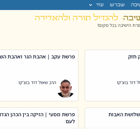
יבה
שבו”ש
עוד
שיבה
· להגדיל תורה ולהאדירה
רת הישיבה בכל מקום!
 חזק
פרשת עקב | אהבת הגר ואהבת הש
 דוד בוצ'קו
הרב שאול דוד בוצ'קו
שלושת האבות
פרשת מסעי | הזיקה בין הכהן הגדו
לעם