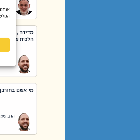
הרב שאול
אנחנו
הגולש
מדידה , קניה ,
הלכות שבת – סי
הרב שמו
מי אשם בחורבן
הרב שמו