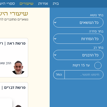
לתוכן
בית
אודות
שיעורים
ספרי היש
שיעורי הי
בחר נושא
נשארים מחוברים לתו
בחר סדרה
פרשת ראה | רק
בחר רב
הרב שאול
עד 15 דקות
החל
פרשת דברים | 