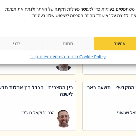
 דוד בוצ'קו
הרב שאול דוד בוצ'קו
 משתמשים בעוגיות כדי לאפשר פעילות תקינה של האתר ולנתח את תנועת
ים. לחיצה על "אישור" מהווה הסכמה לשימוש שלנו בעוגיות.
 שטיפת כלים בשבת –
ליקוטי מוהר"ן תניינא – גם לצדיקי
מן שכג
האמת יש ביטול תורה
אישור
חסום
ידני
אל שמעוני
הרב יאיר בידני
Cookie Policy
מדיניות הפרטיות
יצירת קשר
 המקדש? – תשעה באב
בין המצרים – הבדל בין אבלות חד
לישנה
אל שמעוני
הרב יחזקאל בוצ'קו