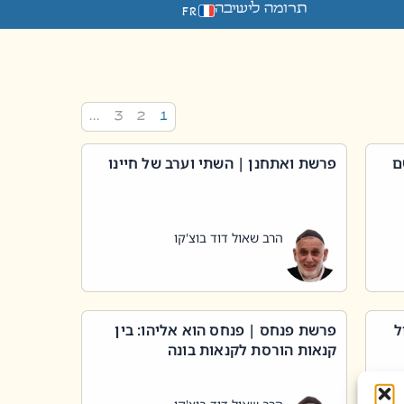
תרומה לישיבה
FR
…
3
2
1
ם
פרשת ואתחנן | השתי וערב של חיינו
הרב שאול דוד בוצ'קו
ל
פרשת פנחס | פנחס הוא אליהו: בין
קנאות הורסת לקנאות בונה