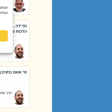
הרב שאול
אנחנו
הגולש
מדידה , קניה ,
הלכות שבת – סי
הרב שמו
מי אשם בחורבן
הרב שמו