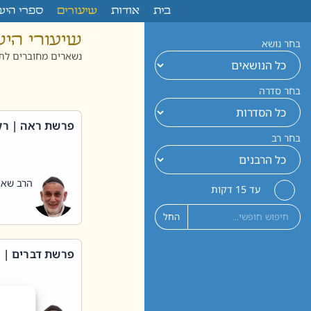
לתוכן
בית
אודות
שיעורים
ספרי היש
שיעורי הי
בחר נושא
נשארים מחוברים לתו
בחר סדרה
פרשת ראה | רק
בחר רב
הרב שאול
עד 15 דקות
החל
פרשת דברים | 