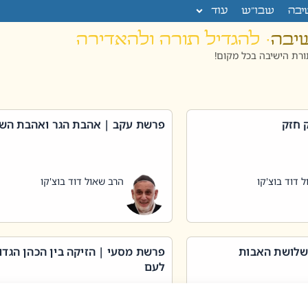
יבה
שבו”ש
עוד
שיבה
· להגדיל תורה ולהאדירה
רת הישיבה בכל מקום!
 חזק
פרשת עקב | אהבת הגר ואהבת הש
 דוד בוצ'קו
הרב שאול דוד בוצ'קו
שלושת האבות
פרשת מסעי | הזיקה בין הכהן הגדו
לעם