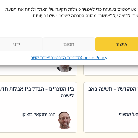
 דוד בוצ'קו
הרב שאול דוד בוצ'קו
 משתמשים בעוגיות כדי לאפשר פעילות תקינה של האתר ולנתח את תנועת
ים. לחיצה על "אישור" מהווה הסכמה לשימוש שלנו בעוגיות.
 שטיפת כלים בשבת –
ליקוטי מוהר"ן תניינא – גם לצדיקי
מן שכג
האמת יש ביטול תורה
אישור
חסום
ידני
אל שמעוני
הרב יאיר בידני
Cookie Policy
מדיניות הפרטיות
יצירת קשר
 המקדש? – תשעה באב
בין המצרים – הבדל בין אבלות חד
לישנה
אל שמעוני
הרב יחזקאל בוצ'קו