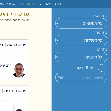
לתוכן
בית
אודות
שיעורים
ספרי היש
שיעורי הי
בחר נושא
נשארים מחוברים לתו
בחר סדרה
פרשת ראה | רק
בחר רב
הרב שאול
עד 15 דקות
החל
פרשת דברים | 