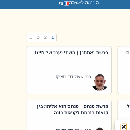
תרומה לישיבה
FR
…
3
2
1
ם
פרשת ואתחנן | השתי וערב של חיינו
הרב שאול דוד בוצ'קו
ל
פרשת פנחס | פנחס הוא אליהו: בין
קנאות הורסת לקנאות בונה