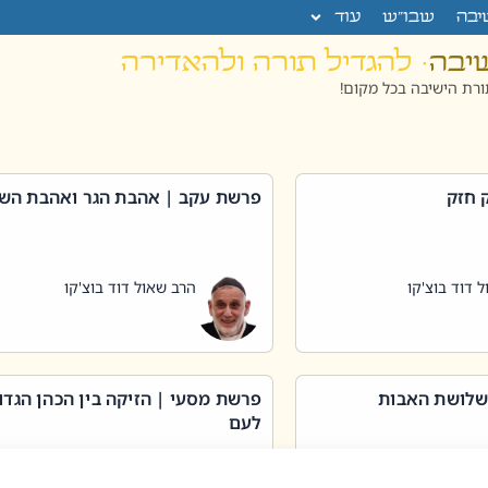
יבה
שבו”ש
עוד
שיבה
· להגדיל תורה ולהאדירה
רת הישיבה בכל מקום!
 חזק
פרשת עקב | אהבת הגר ואהבת הש
 דוד בוצ'קו
הרב שאול דוד בוצ'קו
שלושת האבות
פרשת מסעי | הזיקה בין הכהן הגדו
לעם