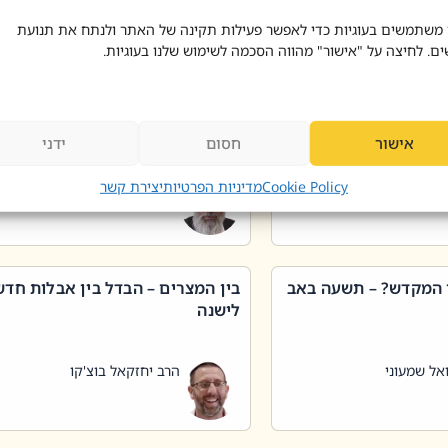
 דוד בוצ'קו
הרב שאול דוד בוצ'קו
 משתמשים בעוגיות כדי לאפשר פעילות תקינה של האתר ולנתח את תנועת
ים. לחיצה על "אישור" מהווה הסכמה לשימוש שלנו בעוגיות.
 שטיפת כלים בשבת –
ליקוטי מוהר"ן תניינא – גם לצדיקי
מן שכג
האמת יש ביטול תורה
אישור
חסום
ידני
אל שמעוני
הרב יאיר בידני
Cookie Policy
מדיניות הפרטיות
יצירת קשר
 המקדש? – תשעה באב
בין המצרים – הבדל בין אבלות חד
לישנה
אל שמעוני
הרב יחזקאל בוצ'קו