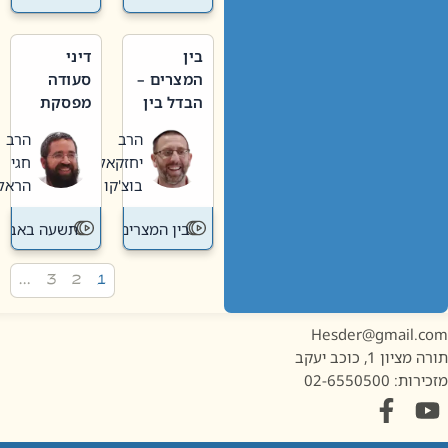
בין
דיני
המצרים –
סעודה
הבדל בין
מפסקת
אבלות
וערב
הרב
הרב
חדשה
תשעה
יחזקאל
חגי
לישנה
באב
בוצ'קו
הראל
בין המצרים
תשעה באב
…
3
2
1
Hesder@gmail.c
מציון 1, כוכב יעקב
ות: 02-6550500