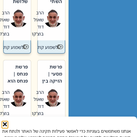
השתי
שלושת
וערב של
האבות
הרב
הרב
חיינו
שאול
שאול
דוד
דוד
בוצ'קו
בוצ'קו
לשמוע קול תורה – מדרש בפרשה
לשמוע קול תור
פרשת
פרשת
מסעי |
פנחס |
הזיקה בין
פנחס הוא
הכהן
אליהו: בין
הרב
הרב
הגדול לעם
קנאות
שאול
שאול
הורסת
דוד
דוד
לקנאות
בוצ'קו
בוצ'קו
בונה
לשמוע קול תורה – מדרש בפרשה
לשמוע קול תור
אנחנו משתמשים בעוגיות כדי לאפשר פעילות תקינה של האתר ולנתח את