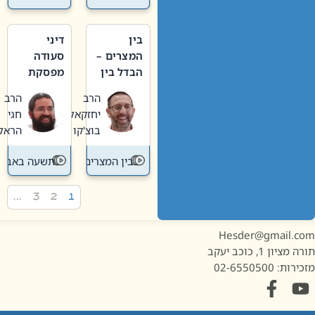
בין
דיני
המצרים –
סעודה
הבדל בין
מפסקת
אבלות
וערב
הרב
הרב
חדשה
תשעה
יחזקאל
חגי
לישנה
באב
בוצ'קו
הראל
בין המצרים
תשעה באב
…
3
2
1
Hesder@gmail.c
מציון 1, כוכב יעקב
ות: 02-6550500