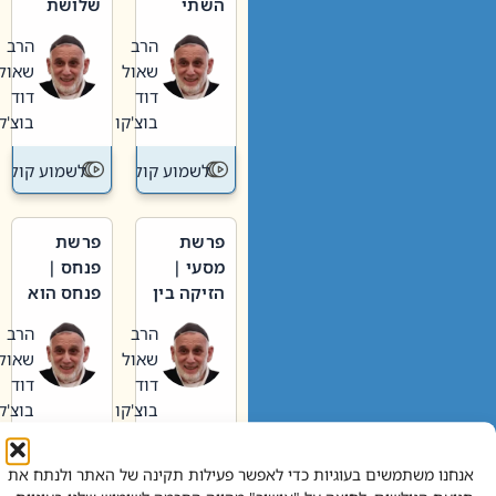
השתי
שלושת
וערב של
האבות
הרב
הרב
חיינו
שאול
שאול
דוד
דוד
בוצ'קו
בוצ'קו
לשמוע קול תורה – מדרש בפרשה
לשמוע קול תור
פרשת
פרשת
מסעי |
פנחס |
הזיקה בין
פנחס הוא
הכהן
אליהו: בין
הרב
הרב
הגדול לעם
קנאות
שאול
שאול
הורסת
דוד
דוד
לקנאות
בוצ'קו
בוצ'קו
בונה
לשמוע קול תורה – מדרש בפרשה
לשמוע קול תור
אנחנו משתמשים בעוגיות כדי לאפשר פעילות תקינה של האתר ולנתח את