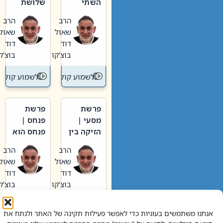
השתי
שלושת
וערב של
האבות
הרב
הרב
חיינו
שאול
שאול
דוד
דוד
בוצ'קו
בוצ'קו
לשמוע קול תורה – מדרש בפרשה
לשמוע קול תור
פרשת
פרשת
מסעי |
פנחס |
הזיקה בין
פנחס הוא
הכהן
אליהו: בין
הרב
הרב
הגדול לעם
קנאות
שאול
שאול
הורסת
דוד
דוד
לקנאות
בוצ'קו
בוצ'קו
בונה
לשמוע קול תורה – מדרש בפרשה
לשמוע קול תור
אנחנו משתמשים בעוגיות כדי לאפשר פעילות תקינה של האתר ולנתח את