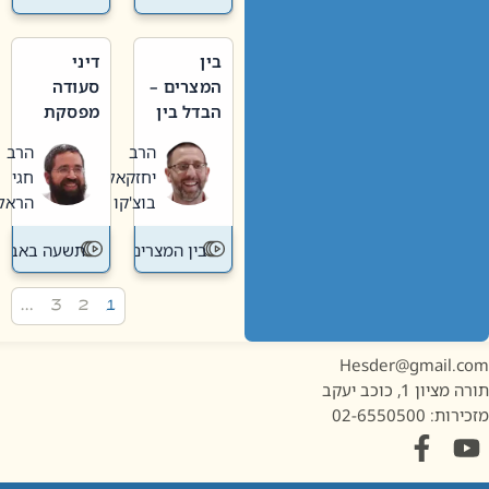
בין
דיני
המצרים –
סעודה
הבדל בין
מפסקת
אבלות
וערב
הרב
הרב
חדשה
תשעה
יחזקאל
חגי
לישנה
באב
בוצ'קו
הראל
בין המצרים
תשעה באב
…
3
2
1
Hesder@gmail.c
מציון 1, כוכב יעקב
ות: 02-6550500