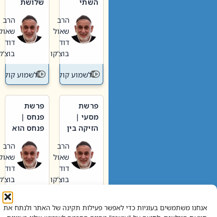
השתי
שלושת
וערב של
האבות
הרב
הרב
חיינו
שאול
שאול
דוד
דוד
בוצ'קו
בוצ'קו
לשמוע קול תורה – מדרש בפרשה
לשמוע קול תור
פרשת
פרשת
מסעי |
פנחס |
הזיקה בין
פנחס הוא
הכהן
אליהו: בין
הרב
הרב
הגדול לעם
קנאות
שאול
שאול
הורסת
דוד
דוד
לקנאות
בוצ'קו
בוצ'קו
בונה
לשמוע קול תורה – מדרש בפרשה
לשמוע קול תור
אנחנו משתמשים בעוגיות כדי לאפשר פעילות תקינה של האתר ולנתח את