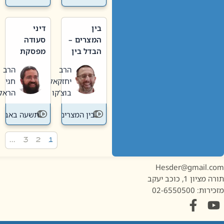
בין
דיני
המצרים –
סעודה
הבדל בין
מפסקת
אבלות
וערב
הרב
הרב
חדשה
תשעה
יחזקאל
חגי
לישנה
באב
בוצ'קו
הראל
בין המצרים
תשעה באב
…
3
2
1
Hesder@gmail.c
מציון 1, כוכב יעקב
ות: 02-6550500