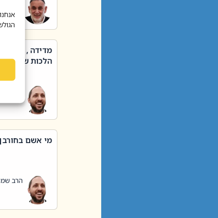
הרב שאול
אנחנו
הגולש
מדידה , קניה ,
הלכות שבת – סי
הרב שמו
מי אשם בחורבן
הרב שמו