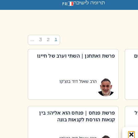
תרומה לישיבה
FR
…
3
2
1
ם
פרשת ואתחנן | השתי וערב של חיינו
הרב שאול דוד בוצ'קו
ל
פרשת פנחס | פנחס הוא אליהו: בין
קנאות הורסת לקנאות בונה