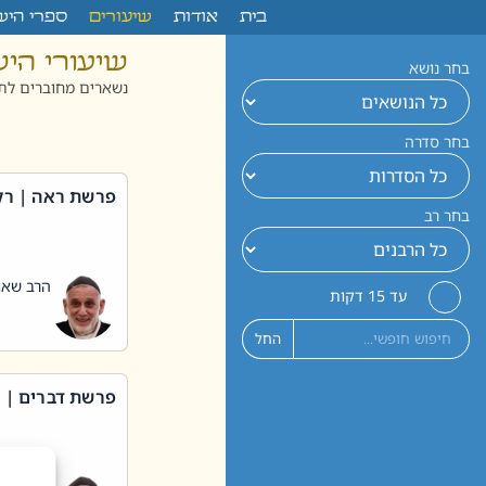
לתוכן
בית
אודות
שיעורים
ספרי היש
שיעורי הי
בחר נושא
נשארים מחוברים לתו
בחר סדרה
פרשת ראה | רק
בחר רב
הרב שאול
עד 15 דקות
החל
פרשת דברים | 