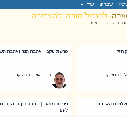
יבה
שבו”ש
עוד
שיבה
· להגדיל תורה ולהאדירה
רת הישיבה בכל מקום!
 חזק
פרשת עקב | אהבת הגר ואהבת הש
 דוד בוצ'קו
הרב שאול דוד בוצ'קו
שלושת האבות
פרשת מסעי | הזיקה בין הכהן הגדו
לעם