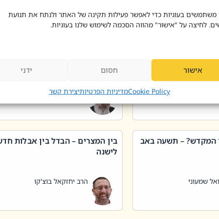
 דוד בוצ'קו
הרב שאול דוד בוצ'קו
 משתמשים בעוגיות כדי לאפשר פעילות תקינה של האתר ולנתח את תנועת
ים. לחיצה על "אישור" מהווה הסכמה לשימוש שלנו בעוגיות.
 שטיפת כלים בשבת –
ליקוטי מוהר"ן תניינא – גם לצדיקי
מן שכג
האמת יש ביטול תורה
אישור
חסום
ידני
אל שמעוני
הרב יאיר בידני
Cookie Policy
מדיניות הפרטיות
יצירת קשר
 המקדש? – תשעה באב
בין המצרים – הבדל בין אבלות חד
לישנה
אל שמעוני
הרב יחזקאל בוצ'קו