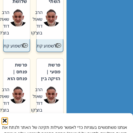
השתי
שלושת
וערב של
האבות
הרב
הרב
חיינו
שאול
שאול
דוד
דוד
בוצ'קו
בוצ'קו
לשמוע קול תורה – מדרש בפרשה
לשמוע קול תור
פרשת
פרשת
מסעי |
פנחס |
הזיקה בין
פנחס הוא
הכהן
אליהו: בין
הרב
הרב
הגדול לעם
קנאות
שאול
שאול
הורסת
דוד
דוד
לקנאות
בוצ'קו
בוצ'קו
בונה
לשמוע קול תורה – מדרש בפרשה
לשמוע קול תור
אנחנו משתמשים בעוגיות כדי לאפשר פעילות תקינה של האתר ולנתח את