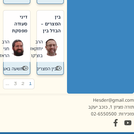
בין
דיני
המצרים –
סעודה
הבדל בין
מפסקת
אבלות
וערב
הרב
הרב
חדשה
תשעה
יחזקאל
חגי
לישנה
באב
בוצ'קו
הראל
בין המצרים
תשעה באב
…
3
2
1
Hesder@gmail.c
מציון 1, כוכב יעקב
ות: 02-6550500