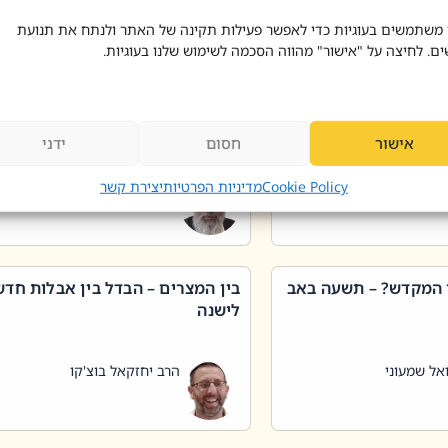
 דוד בוצ'קו
הרב שאול דוד בוצ'קו
 משתמשים בעוגיות כדי לאפשר פעילות תקינה של האתר ולנתח את תנועת
ים. לחיצה על "אישור" מהווה הסכמה לשימוש שלנו בעוגיות.
 שטיפת כלים בשבת –
ליקוטי מוהר"ן תניינא – גם לצדיקי
מן שכג
האמת יש ביטול תורה
אישור
חסום
ידני
אל שמעוני
הרב יאיר בידני
Cookie Policy
מדיניות הפרטיות
יצירת קשר
 המקדש? – תשעה באב
בין המצרים – הבדל בין אבלות חד
לישנה
אל שמעוני
הרב יחזקאל בוצ'קו