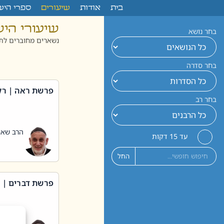
לתוכן
בית
אודות
שיעורים
ספרי היש
שיעורי הי
בחר נושא
נשארים מחוברים לתו
בחר סדרה
פרשת ראה | רק
בחר רב
הרב שאול
עד 15 דקות
החל
פרשת דברים | 