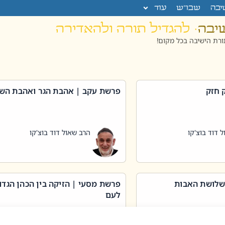
יבה
שבו”ש
עוד
שיבה
· להגדיל תורה ולהאדירה
רת הישיבה בכל מקום!
 חזק
פרשת עקב | אהבת הגר ואהבת הש
 דוד בוצ'קו
הרב שאול דוד בוצ'קו
שלושת האבות
פרשת מסעי | הזיקה בין הכהן הגדו
לעם