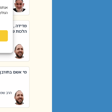
הרב שאול
אנחנו
הגולש
מדידה , קניה ,
הלכות שבת – סי
הרב שמו
מי אשם בחורבן
הרב שמו