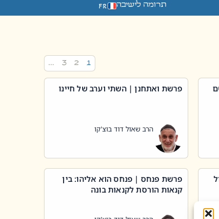
תרומה לישיבה
FR
…
3
2
1
ם
פרשת ואתחנן | השתי וערב של חיינו
הרב שאול דוד בוצ'קו
ל
פרשת פנחס | פנחס הוא אליהו: בין
קנאות הורסת לקנאות בונה