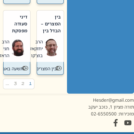
בין
דיני
המצרים –
סעודה
הבדל בין
מפסקת
אבלות
וערב
הרב
הרב
חדשה
תשעה
יחזקאל
חגי
לישנה
באב
בוצ'קו
הראל
בין המצרים
תשעה באב
…
3
2
1
Hesder@gmail.c
מציון 1, כוכב יעקב
ות: 02-6550500