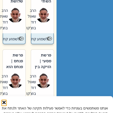
השתי
שלושת
וערב של
האבות
הרב
הרב
חיינו
שאול
שאול
דוד
דוד
בוצ'קו
בוצ'קו
לשמוע קול תורה – מדרש בפרשה
לשמוע קול תור
פרשת
פרשת
מסעי |
פנחס |
הזיקה בין
פנחס הוא
הכהן
אליהו: בין
הרב
הרב
הגדול לעם
קנאות
שאול
שאול
הורסת
דוד
דוד
לקנאות
בוצ'קו
בוצ'קו
בונה
לשמוע קול תורה – מדרש בפרשה
לשמוע קול תור
אנחנו משתמשים בעוגיות כדי לאפשר פעילות תקינה של האתר ולנתח את