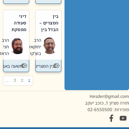
בין
דיני
המצרים –
סעודה
הבדל בין
מפסקת
אבלות
וערב
הרב
הרב
חדשה
תשעה
יחזקאל
חגי
לישנה
באב
בוצ'קו
הראל
בין המצרים
תשעה באב
…
3
2
1
Hesder@gmail.c
מציון 1, כוכב יעקב
ות: 02-6550500