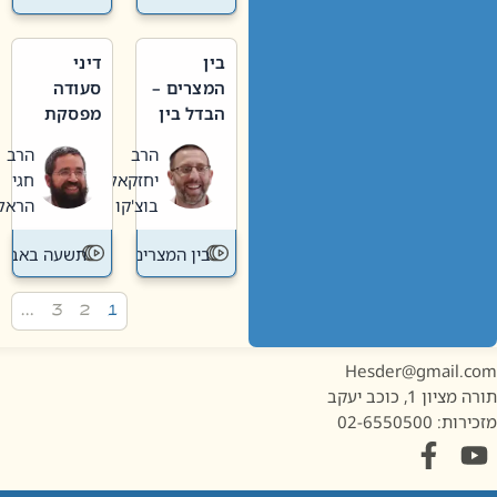
בין
דיני
המצרים –
סעודה
הבדל בין
מפסקת
אבלות
וערב
הרב
הרב
חדשה
תשעה
יחזקאל
חגי
לישנה
באב
בוצ'קו
הראל
בין המצרים
תשעה באב
…
3
2
1
Hesder@gmail.c
מציון 1, כוכב יעקב
ות: 02-6550500