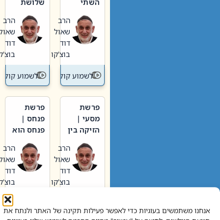
השתי
שלושת
וערב של
האבות
הרב
הרב
חיינו
שאול
שאול
דוד
דוד
בוצ'קו
בוצ'קו
לשמוע קול תורה – מדרש בפרשה
לשמוע קול תור
פרשת
פרשת
מסעי |
פנחס |
הזיקה בין
פנחס הוא
הכהן
אליהו: בין
הרב
הרב
הגדול לעם
קנאות
שאול
שאול
הורסת
דוד
דוד
לקנאות
בוצ'קו
בוצ'קו
בונה
לשמוע קול תורה – מדרש בפרשה
לשמוע קול תור
אנחנו משתמשים בעוגיות כדי לאפשר פעילות תקינה של האתר ולנתח את